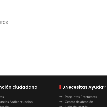
NTOS
nción ciudadana
¿Necesitas Ayuda?
tas
Preguntas Frecuentes
ncias Anticorrupción
Centro de atención
ctorio
Links de interés