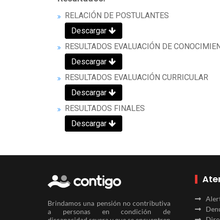
RELACIÓN DE POSTULANTES
Descargar
RESULTADOS EVALUACIÓN DE CONOCIMIE
Descargar
RESULTADOS EVALUACIÓN CURRICULAR
Descargar
RESULTADOS FINALES
Descargar
Ate
Aler
Brindamos una pensión no contributiva
Denu
a personas en condición de
Dire
discapacidad severa y que se encuentren