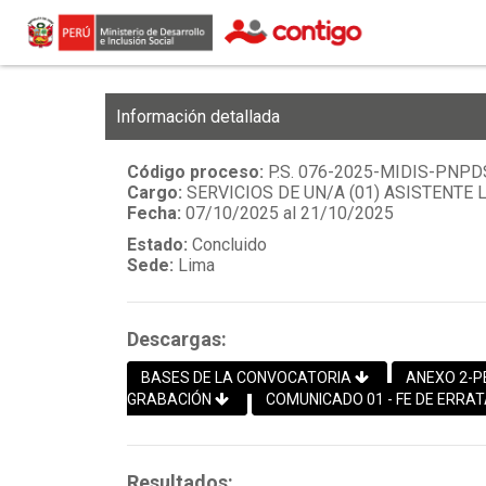
Información detallada
Código proceso:
P.S. 076-2025-MIDIS-PNPD
Cargo:
SERVICIOS DE UN/A (01) ASISTENTE
Fecha:
07/10/2025 al 21/10/2025
Estado:
Concluido
Sede:
Lima
Descargas:
BASES DE LA CONVOCATORIA
ANEXO 2-P
GRABACIÓN
COMUNICADO 01 - FE DE ERRA
Resultados: