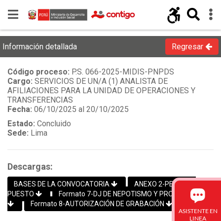
Información detallada
Regresar
Código proceso:
P.S. 066-2025-MIDIS-PNPDS
Cargo:
SERVICIOS DE UN/A (1) ANALISTA DE
AFILIACIONES PARA LA UNIDAD DE OPERACIONES Y
TRANSFERENCIAS
Fecha:
06/10/2025 al 20/10/2025
Estado:
Concluido
Sede:
Lima
Descargas:
BASES DE LA CONVOCATORIA
ANEXO 2-PERFIL DE
PUESTO
Formato 7-DJ DE NEPOTISMO Y PROHIBICIONES
Formato 8-AUTORIZACIÓN DE GRABACIÓN
ASISTENTE EN
LINEA