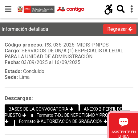
Información detallada
Regresar
Código proceso:
P.S. 035-2025-MIDIS-PNPDS
Cargo:
SERVICIOS DE UN/A (1) ESPECIALISTA LEGAL
PARA LA UNIDAD DE ADMINISTRACIÓN
Fecha:
03/09/2025 al 16/09/2025
Estado:
Concluido
Sede:
Lima
Descargas:
BASES DE LA CONVOCATORIA
ANEXO 2-PERFIL DE
PUESTO
Formato 7-DJ DE NEPOTISMO Y PROHIBICIONES
Formato 8-AUTORIZACIÓN DE GRABACIÓN
ASISTENTE EN
LINEA