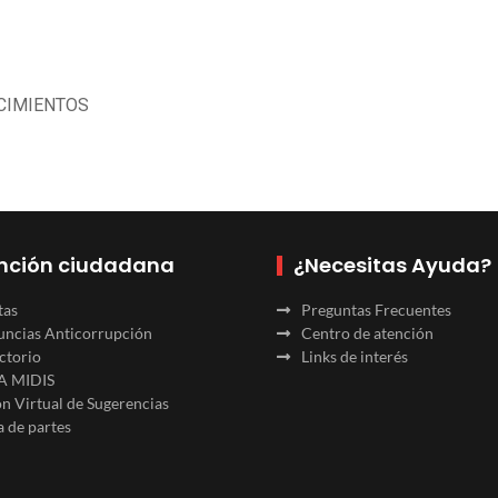
CIMIENTOS
nción ciudadana
¿Necesitas Ayuda?
tas
Preguntas Frecuentes
ncias Anticorrupción
Centro de atención
ctorio
Links de interés
A MIDIS
n Virtual de Sugerencias
 de partes