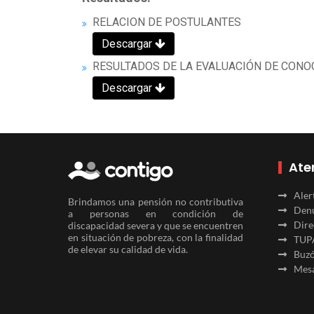
RELACION DE POSTULANTES
Descargar
RESULTADOS DE LA EVALUACIÓN DE CONO
Descargar
Ate
Aler
Brindamos una pensión no contributiva
Denu
a personas en condición de
Dire
discapacidad severa y que se encuentren
en situación de pobreza, con la finalidad
TUP
de elevar su calidad de vida.
Buzó
Mesa