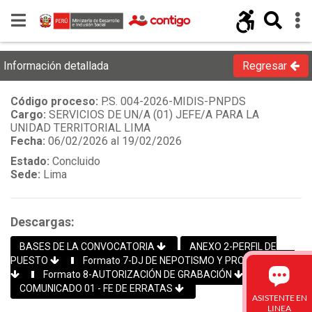
Información detallada
Regresar
Código proceso:
P.S. 004-2026-MIDIS-PNPDS
Cargo:
SERVICIOS DE UN/A (01) JEFE/A PARA LA
UNIDAD TERRITORIAL LIMA
Fecha:
06/02/2026 al 19/02/2026
Estado:
Concluido
Sede:
Lima
Descargas:
BASES DE LA CONVOCATORIA
ANEXO 2-PERFIL DE
PUESTO
Formato 7-DJ DE NEPOTISMO Y PROHIBICIONES
Formato 8-AUTORIZACIÓN DE GRABACIÓN
COMUNICADO 01 - FE DE ERRATAS
ASISTENTE EN
LINEA