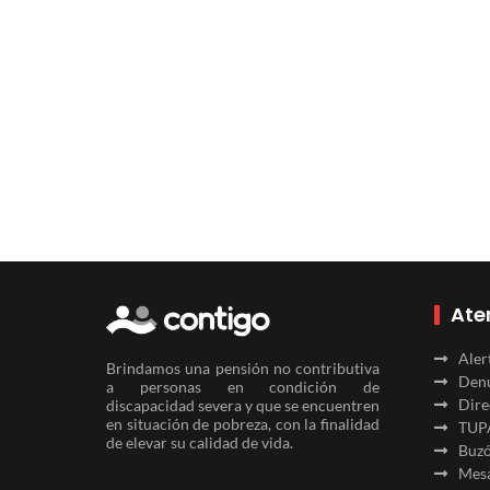
Ate
Aler
Brindamos una pensión no contributiva
Denu
a personas en condición de
Dire
discapacidad severa y que se encuentren
en situación de pobreza, con la finalidad
TUP
de elevar su calidad de vida.
Buzó
Mesa