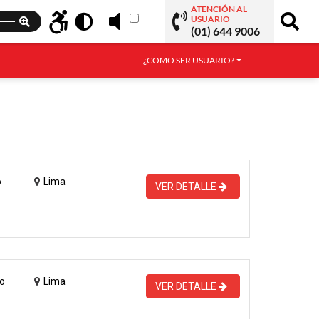
ATENCIÓN AL
USUARIO
(01) 644 9006
¿COMO SER USUARIO?
o
Lima
VER DETALLE
o
Lima
VER DETALLE