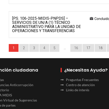
[P.S. 106-2025-MIDIS-PNPDS] –
Concluid
SERVICIOS DE UN/A (1) TÉCNICO
ADMINISTRATIVO PARA LA UNIDAD DE
OPERACIONES Y TRANSFERENCIAS
1
2
3
4
5
…
16
17
18
nción ciudadana
¿Necesitas Ayuda?
tas
Preguntas Frecuentes
ncias Anticorrupción
Centro de atención
ctorio
Links de interés
A MIDIS
n Virtual de Sugerencias
 de partes