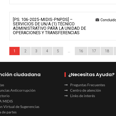
[P.S. 106-2025-MIDIS-PNPDS] –
Concluid
SERVICIOS DE UN/A (1) TÉCNICO
ADMINISTRATIVO PARA LA UNIDAD DE
OPERACIONES Y TRANSFERENCIAS
1
2
3
4
5
…
16
17
18
nción ciudadana
¿Necesitas Ayuda?
tas
Preguntas Frecuentes
ncias Anticorrupción
Centro de atención
ctorio
Links de interés
A MIDIS
n Virtual de Sugerencias
 de partes