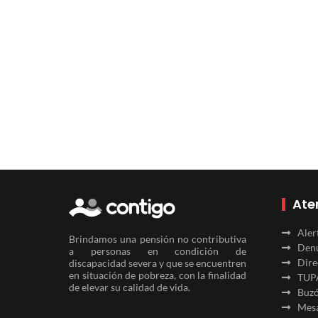
Ate
Aler
Brindamos una pensión no contributiva
Denu
a personas en condición de
Dire
discapacidad severa y que se encuentren
en situación de pobreza, con la finalidad
TUP
de elevar su calidad de vida.
Buzó
Mesa