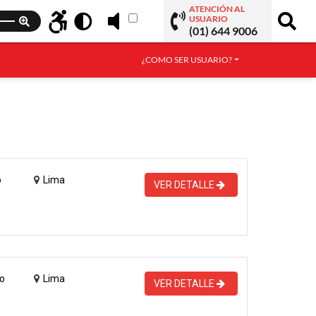
ATENCIÓN AL
USUARIO
(01) 644 9006
¿COMO SER USUARIO?
o
Lima
VER DETALLE
o
Lima
VER DETALLE