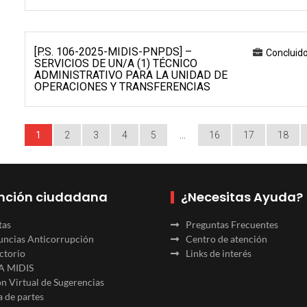
[P.S. 106-2025-MIDIS-PNPDS] –
Concluid
SERVICIOS DE UN/A (1) TÉCNICO
ADMINISTRATIVO PARA LA UNIDAD DE
OPERACIONES Y TRANSFERENCIAS
1
2
3
4
5
…
16
17
18
nción ciudadana
¿Necesitas Ayuda?
tas
Preguntas Frecuentes
ncias Anticorrupción
Centro de atención
ctorio
Links de interés
A MIDIS
n Virtual de Sugerencias
 de partes