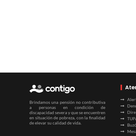
Ate
Aler
Brindamos una pensión no contributiva
Denu
a personas en condición de
Dire
discapacidad severa y que se encuentren
en situación de pobreza, con la finalidad
TUP
de elevar su calidad de vida.
Buzó
Mesa