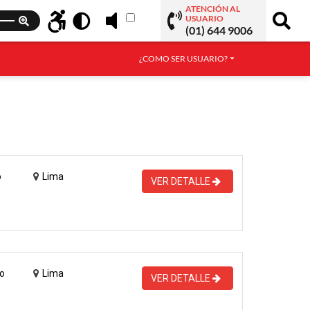
ATENCIÓN AL
USUARIO
(01) 644 9006
¿COMO SER USUARIO?
o
Lima
VER DETALLE
o
Lima
VER DETALLE