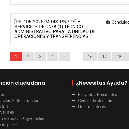
[P.S. 106-2025-MIDIS-PNPDS] –
Concluid
SERVICIOS DE UN/A (1) TÉCNICO
ADMINISTRATIVO PARA LA UNIDAD DE
OPERACIONES Y TRANSFERENCIAS
1
2
3
4
5
…
16
17
18
nción ciudadana
¿Necesitas Ayuda?
tas
Preguntas Frecuentes
ncias Anticorrupción
Centro de atención
ctorio
Links de interés
A MIDIS
n Virtual de Sugerencias
 de partes