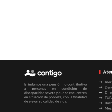
Ate
Aler
Brindamos una pensión no contributiva
Denu
a personas en condición de
Dire
discapacidad severa y que se encuentren
en situación de pobreza, con la finalidad
TUP
de elevar su calidad de vida.
Buzó
Mesa