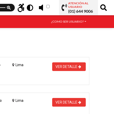
ATENCIÓN AL
USUARIO
(01) 644 9006
¿COMO SER USUARIO?
o
Lima
VER DETALLE
o
Lima
VER DETALLE