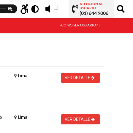
ATENCIÓN AL
USUARIO
(01) 644 9006
¿COMO SER USUARIO?
o
Lima
VER DETALLE
o
Lima
VER DETALLE