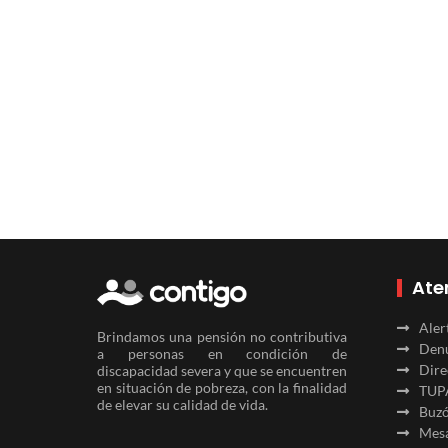
Ate
Aler
Brindamos una pensión no contributiva
Denu
a personas en condición de
Dire
discapacidad severa y que se encuentren
en situación de pobreza, con la finalidad
TUP
de elevar su calidad de vida.
Buzó
Mesa