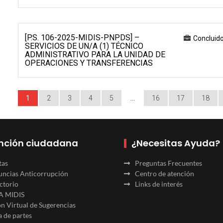
[P.S. 106-2025-MIDIS-PNPDS] –
Concluid
SERVICIOS DE UN/A (1) TÉCNICO
ADMINISTRATIVO PARA LA UNIDAD DE
OPERACIONES Y TRANSFERENCIAS
1
2
3
4
5
…
16
17
18
nción ciudadana
¿Necesitas Ayuda?
tas
Preguntas Frecuentes
ncias Anticorrupción
Centro de atención
ctorio
Links de interés
A MIDIS
n Virtual de Sugerencias
 de partes