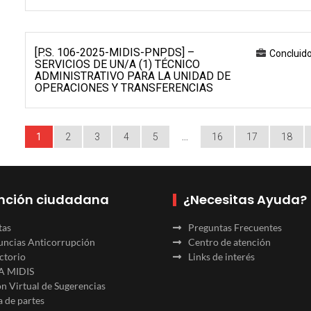
[P.S. 106-2025-MIDIS-PNPDS] –
Concluid
SERVICIOS DE UN/A (1) TÉCNICO
ADMINISTRATIVO PARA LA UNIDAD DE
OPERACIONES Y TRANSFERENCIAS
1
2
3
4
5
…
16
17
18
nción ciudadana
¿Necesitas Ayuda?
tas
Preguntas Frecuentes
ncias Anticorrupción
Centro de atención
ctorio
Links de interés
A MIDIS
n Virtual de Sugerencias
 de partes