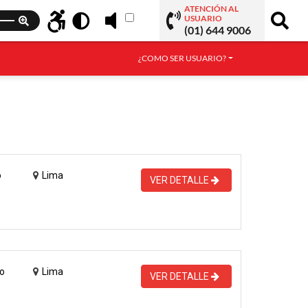
ATENCIÓN AL
USUARIO
(01) 644 9006
¿COMO SER USUARIO?
o
Lima
VER DETALLE
o
Lima
VER DETALLE