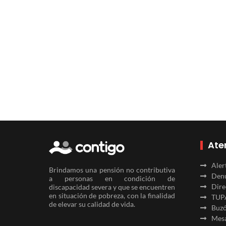
Ate
Aler
Brindamos una pensión no contributiva
Denu
a personas en condición de
Dire
discapacidad severa y que se encuentren
en situación de pobreza, con la finalidad
TUP
de elevar su calidad de vida.
Buzó
Mesa