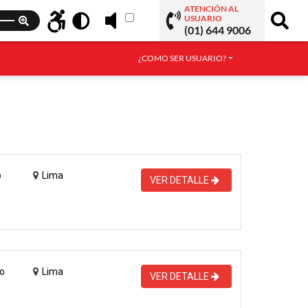
ATENCIÓN AL
USUARIO
(01) 644 9006
¿COMO SER USUARIO?
o
Lima
VER DETALLE
o
Lima
VER DETALLE