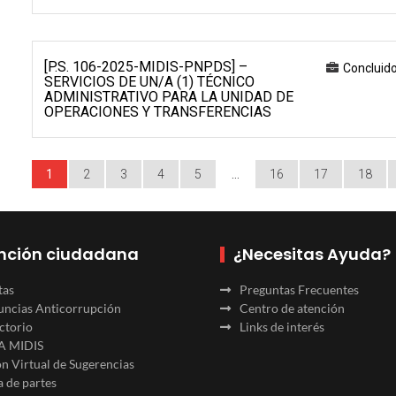
[P.S. 106-2025-MIDIS-PNPDS] –
Concluid
SERVICIOS DE UN/A (1) TÉCNICO
ADMINISTRATIVO PARA LA UNIDAD DE
OPERACIONES Y TRANSFERENCIAS
1
2
3
4
5
…
16
17
18
nción ciudadana
¿Necesitas Ayuda?
tas
Preguntas Frecuentes
ncias Anticorrupción
Centro de atención
ctorio
Links de interés
A MIDIS
n Virtual de Sugerencias
 de partes