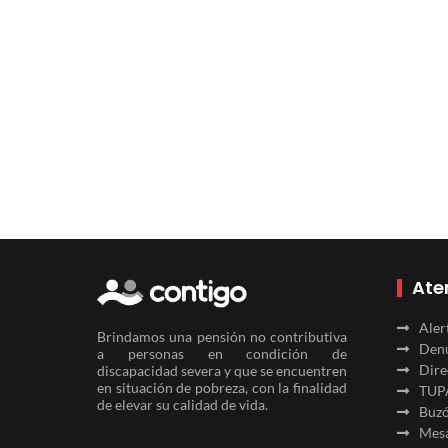
Ate
Aler
Brindamos una pensión no contributiva
Denu
a personas en condición de
Dire
discapacidad severa y que se encuentren
en situación de pobreza, con la finalidad
TUP
de elevar su calidad de vida.
Buzó
Mesa