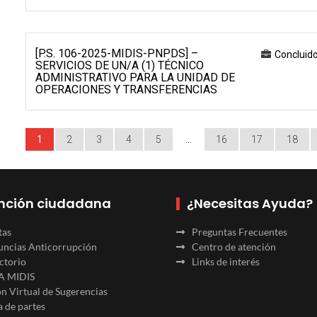
[P.S. 106-2025-MIDIS-PNPDS] –
Concluid
SERVICIOS DE UN/A (1) TÉCNICO
ADMINISTRATIVO PARA LA UNIDAD DE
OPERACIONES Y TRANSFERENCIAS
1
2
3
4
5
…
16
17
18
nción ciudadana
¿Necesitas Ayuda?
tas
Preguntas Frecuentes
ncias Anticorrupción
Centro de atención
ctorio
Links de interés
A MIDIS
n Virtual de Sugerencias
 de partes