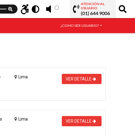
ATENCIÓN AL
USUARIO
(01) 644 9006
¿COMO SER USUARIO?
o
Lima
VER DETALLE
o
Lima
VER DETALLE