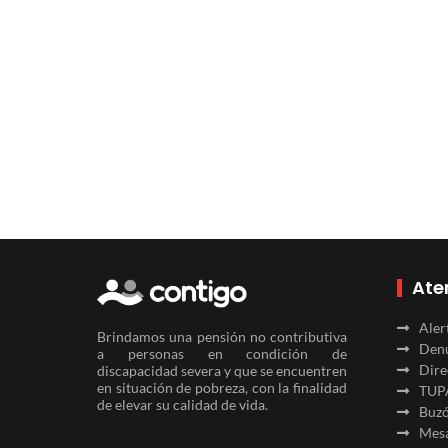
Ate
Aler
Brindamos una pensión no contributiva
Denu
a personas en condición de
Dire
discapacidad severa y que se encuentren
en situación de pobreza, con la finalidad
TUP
de elevar su calidad de vida.
Buzó
Mesa