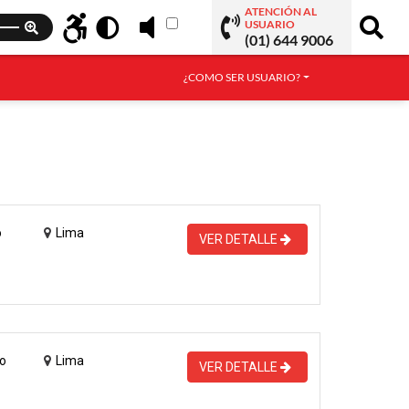
ATENCIÓN AL
USUARIO
(01) 644 9006
¿COMO SER USUARIO?
o
Lima
VER DETALLE
o
Lima
VER DETALLE