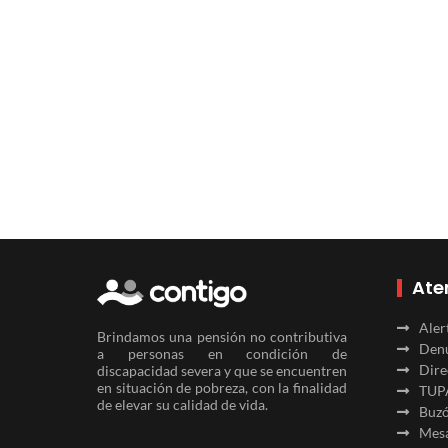
Ate
Aler
Brindamos una pensión no contributiva
Denu
a personas en condición de
Dire
discapacidad severa y que se encuentren
en situación de pobreza, con la finalidad
TUP
de elevar su calidad de vida.
Buzó
Mesa