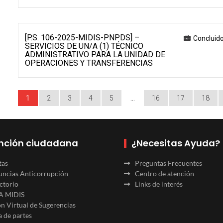
[P.S. 106-2025-MIDIS-PNPDS] –
Concluid
SERVICIOS DE UN/A (1) TÉCNICO
ADMINISTRATIVO PARA LA UNIDAD DE
OPERACIONES Y TRANSFERENCIAS
1
2
3
4
5
…
16
17
18
nción ciudadana
¿Necesitas Ayuda?
tas
Preguntas Frecuentes
ncias Anticorrupción
Centro de atención
ctorio
Links de interés
A MIDIS
n Virtual de Sugerencias
 de partes