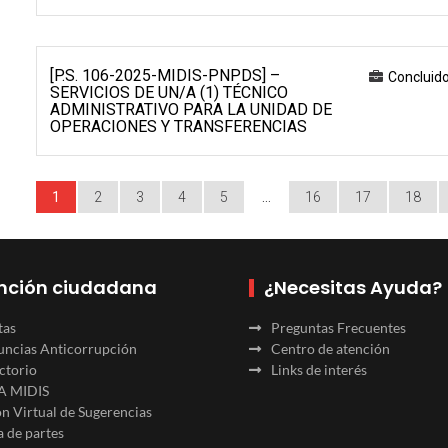
[P.S. 106-2025-MIDIS-PNPDS] –
Concluid
SERVICIOS DE UN/A (1) TÉCNICO
ADMINISTRATIVO PARA LA UNIDAD DE
OPERACIONES Y TRANSFERENCIAS
1
2
3
4
5
…
16
17
18
nción ciudadana
¿Necesitas Ayuda?
tas
Preguntas Frecuentes
ncias Anticorrupción
Centro de atención
ctorio
Links de interés
A MIDIS
n Virtual de Sugerencias
 de partes