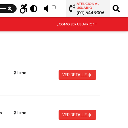
ATENCIÓN AL
USUARIO
(01) 644 9006
¿COMO SER USUARIO?
o
Lima
VER DETALLE
o
Lima
VER DETALLE