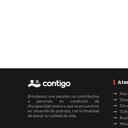
Ate
Aler
Brindamos una pensión no contributiva
Denu
a personas en condición de
Dire
discapacidad severa y que se encuentren
en situación de pobreza, con la finalidad
TUP
de elevar su calidad de vida.
Buzó
Mesa