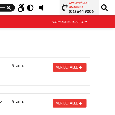
ATENCIÓN AL
USUARIO
(01) 644 9006
¿COMO SER USUARIO?
o
Lima
VER DETALLE
o
Lima
VER DETALLE