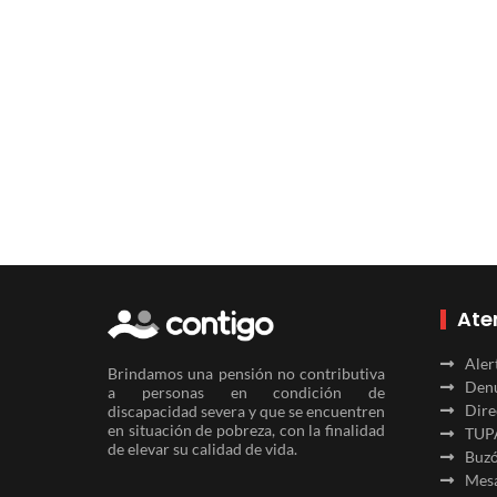
Ate
Aler
Brindamos una pensión no contributiva
Denu
a personas en condición de
Dire
discapacidad severa y que se encuentren
en situación de pobreza, con la finalidad
TUP
de elevar su calidad de vida.
Buzó
Mesa