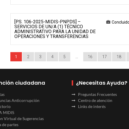
[P.S. 106-2025-MIDIS-PNPDS] –
Concluid
SERVICIOS DE UN/A (1) TÉCNICO
ADMINISTRATIVO PARA LA UNIDAD DE
OPERACIONES Y TRANSFERENCIAS
1
2
3
4
5
…
16
17
18
nción ciudadana
¿Necesitas Ayuda?
tas
Preguntas Frecuentes
ncias Anticorrupción
Centro de atención
ctorio
Links de interés
A MIDIS
n Virtual de Sugerencias
 de partes