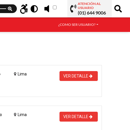
ATENCIÓN AL
USUARIO
(01) 644 9006
¿COMO SER USUARIO?
o
Lima
VER DETALLE
o
Lima
VER DETALLE