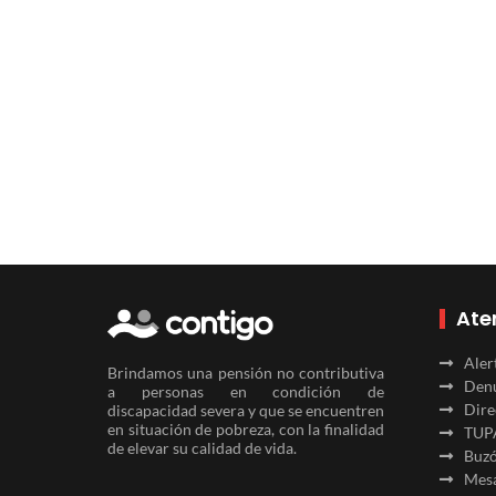
Ate
Aler
Brindamos una pensión no contributiva
Denu
a personas en condición de
Dire
discapacidad severa y que se encuentren
en situación de pobreza, con la finalidad
TUP
de elevar su calidad de vida.
Buzó
Mesa