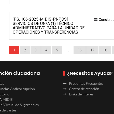
[P.S. 106-2025-MIDIS-PNPDS] –
Concluid
SERVICIOS DE UN/A (1) TÉCNICO
ADMINISTRATIVO PARA LA UNIDAD DE
OPERACIONES Y TRANSFERENCIAS
1
2
3
4
5
…
16
17
18
nción ciudadana
¿Necesitas Ayuda?
tas
Preguntas Frecuentes
ncias Anticorrupción
Centro de atención
ctorio
Links de interés
A MIDIS
n Virtual de Sugerencias
 de partes