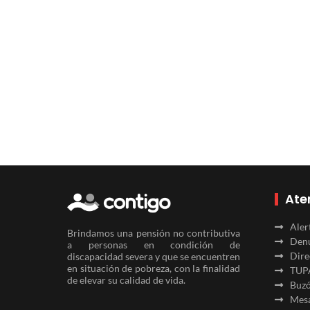
Ate
Aler
Brindamos una pensión no contributiva
Denu
a personas en condición de
Dire
discapacidad severa y que se encuentren
en situación de pobreza, con la finalidad
TUP
de elevar su calidad de vida.
Buzó
Mesa