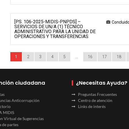
[P.S. 106-2025-MIDIS-PNPDS] –
Concluid
SERVICIOS DE UN/A (1) TÉCNICO
ADMINISTRATIVO PARA LA UNIDAD DE
OPERACIONES Y TRANSFERENCIAS
1
2
3
4
5
…
16
17
18
nción ciudadana
¿Necesitas Ayuda?
tas
Preguntas Frecuentes
ncias Anticorrupción
Centro de atención
ctorio
Links de interés
A MIDIS
n Virtual de Sugerencias
 de partes