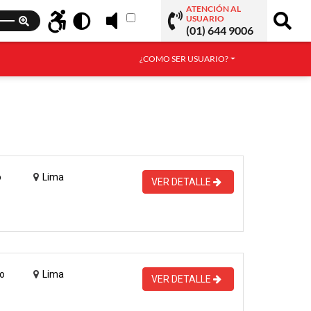
ATENCIÓN AL
USUARIO
(01) 644 9006
¿COMO SER USUARIO?
o
Lima
VER DETALLE
o
Lima
VER DETALLE