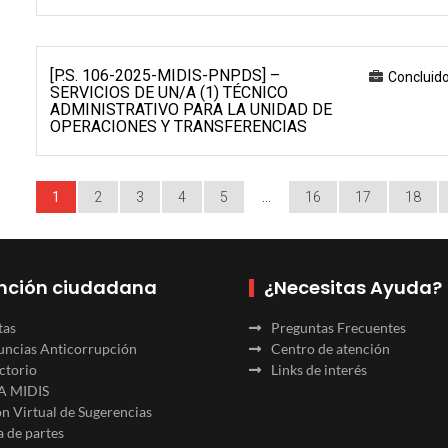
[P.S. 106-2025-MIDIS-PNPDS] –
Concluid
SERVICIOS DE UN/A (1) TÉCNICO
ADMINISTRATIVO PARA LA UNIDAD DE
OPERACIONES Y TRANSFERENCIAS
1
2
3
4
5
…
16
17
18
nción ciudadana
¿Necesitas Ayuda?
tas
Preguntas Frecuentes
ncias Anticorrupción
Centro de atención
ctorio
Links de interés
A MIDIS
n Virtual de Sugerencias
 de partes