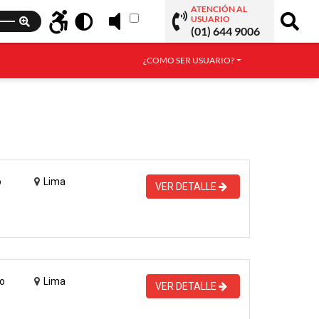
ATENCIÓN AL
USUARIO
(01) 644 9006
¿COMO SER USUARIO?
o
Lima
VER DETALLE
o
Lima
VER DETALLE