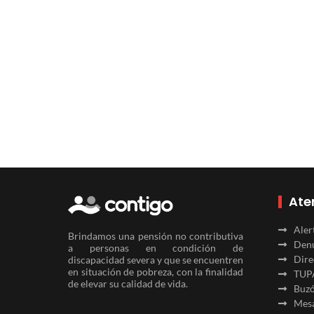
Ate
Aler
Brindamos una pensión no contributiva
Denu
a personas en condición de
Dire
discapacidad severa y que se encuentren
en situación de pobreza, con la finalidad
TUP
de elevar su calidad de vida.
Buzó
Mesa