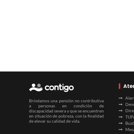
Ate
Aler
Brindamos una pensión no contributiva
Denu
a personas en condición de
Dire
discapacidad severa y que se encuentren
en situación de pobreza, con la finalidad
TUP
de elevar su calidad de vida.
Buzó
Mesa