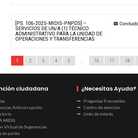
[P.S. 106-2025-MIDIS-PNPDS] –
Concluid
SERVICIOS DE UN/A (1) TÉCNICO
ADMINISTRATIVO PARA LA UNIDAD DE
OPERACIONES Y TRANSFERENCIAS
1
2
3
4
5
…
16
17
18
nción ciudadana
¿Necesitas Ayuda?
tas
Preguntas Frecuentes
ncias Anticorrupción
Centro de atención
ctorio
Links de interés
A MIDIS
n Virtual de Sugerencias
 de partes