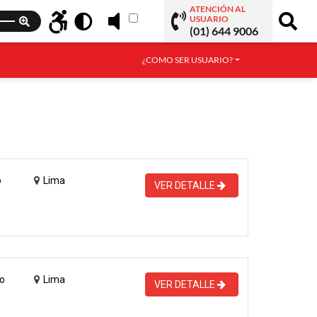
ATENCIÓN AL
USUARIO
(01) 644 9006
¿COMO SER USUARIO?
o
Lima
VER DETALLE
o
Lima
VER DETALLE