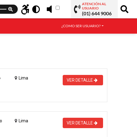
ATENCIÓN AL
USUARIO
(01) 644 9006
¿COMO SER USUARIO?
o
Lima
VER DETALLE
o
Lima
VER DETALLE