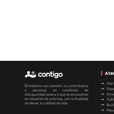
Ate
Aler
Brindamos una pensión no contributiva
Denu
a personas en condición de
Dire
discapacidad severa y que se encuentren
en situación de pobreza, con la finalidad
TUP
de elevar su calidad de vida.
Buzó
Mesa