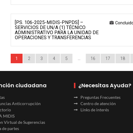
[P.S. 106-2025-MIDIS-PNPDS] –
Concluid
SERVICIOS DE UN/A (1) TÉCNICO
ADMINISTRATIVO PARA LA UNIDAD DE
OPERACIONES Y TRANSFERENCIAS
1
2
3
4
5
…
16
17
18
nción ciudadana
¿Necesitas Ayuda?
tas
Preguntas Frecuentes
ncias Anticorrupción
Centro de atención
ctorio
Links de interés
A MIDIS
n Virtual de Sugerencias
 de partes