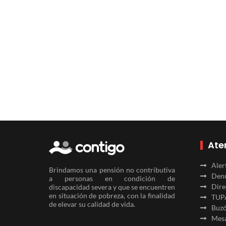
Ate
Aler
Brindamos una pensión no contributiva
Denu
a personas en condición de
Dire
discapacidad severa y que se encuentren
en situación de pobreza, con la finalidad
TUP
de elevar su calidad de vida.
Buzó
Mesa