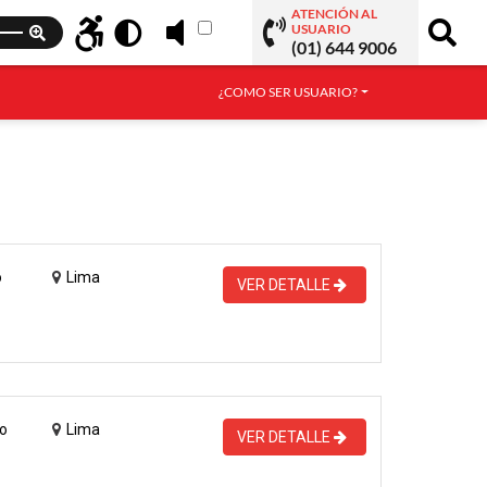
ATENCIÓN AL
USUARIO
(01) 644 9006
¿COMO SER USUARIO?
o
Lima
VER DETALLE
o
Lima
VER DETALLE