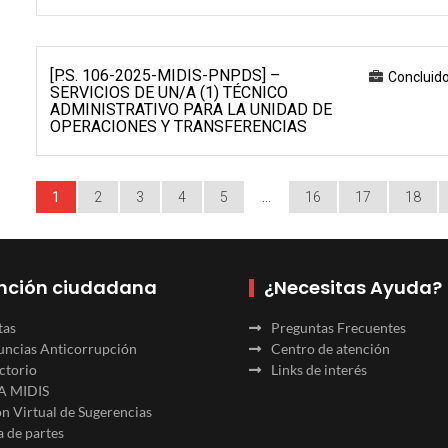
[P.S. 106-2025-MIDIS-PNPDS] –
Concluid
SERVICIOS DE UN/A (1) TÉCNICO
ADMINISTRATIVO PARA LA UNIDAD DE
OPERACIONES Y TRANSFERENCIAS
1
2
3
4
5
…
16
17
18
nción ciudadana
¿Necesitas Ayuda?
tas
Preguntas Frecuentes
ncias Anticorrupción
Centro de atención
ctorio
Links de interés
A MIDIS
n Virtual de Sugerencias
 de partes