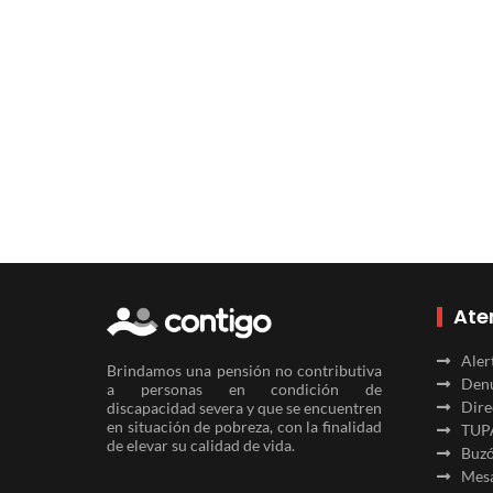
Ate
Aler
Brindamos una pensión no contributiva
Denu
a personas en condición de
Dire
discapacidad severa y que se encuentren
en situación de pobreza, con la finalidad
TUP
de elevar su calidad de vida.
Buzó
Mesa