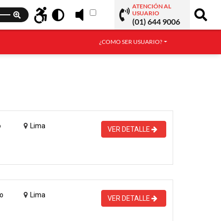
ATENCIÓN AL
USUARIO
(01) 644 9006
¿COMO SER USUARIO?
o
Lima
VER DETALLE
o
Lima
VER DETALLE