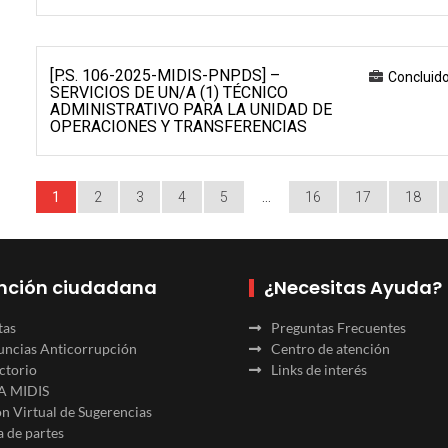
[P.S. 106-2025-MIDIS-PNPDS] –
Concluid
SERVICIOS DE UN/A (1) TÉCNICO
ADMINISTRATIVO PARA LA UNIDAD DE
OPERACIONES Y TRANSFERENCIAS
1
2
3
4
5
…
16
17
18
nción ciudadana
¿Necesitas Ayuda?
tas
Preguntas Frecuentes
ncias Anticorrupción
Centro de atención
ctorio
Links de interés
A MIDIS
n Virtual de Sugerencias
 de partes