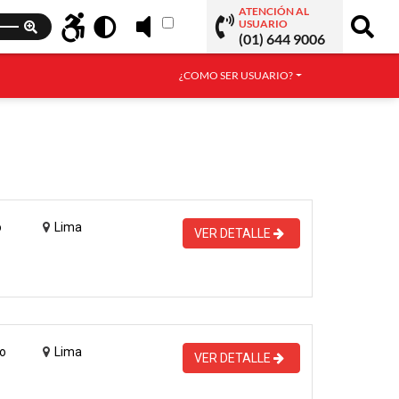
ATENCIÓN AL
USUARIO
(01) 644 9006
¿COMO SER USUARIO?
o
Lima
VER DETALLE
o
Lima
VER DETALLE