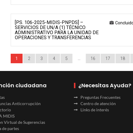
[P.S. 106-2025-MIDIS-PNPDS] –
Concluid
SERVICIOS DE UN/A (1) TÉCNICO
ADMINISTRATIVO PARA LA UNIDAD DE
OPERACIONES Y TRANSFERENCIAS
1
2
3
4
5
…
16
17
18
nción ciudadana
¿Necesitas Ayuda?
tas
Preguntas Frecuentes
ncias Anticorrupción
Centro de atención
ctorio
Links de interés
A MIDIS
n Virtual de Sugerencias
 de partes