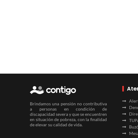
Ate
Aler
Brindamos una pensión no contributiva
Denu
a personas en condición de
Dire
discapacidad severa y que se encuentren
en situación de pobreza, con la finalidad
TUP
de elevar su calidad de vida.
Buzó
Mesa