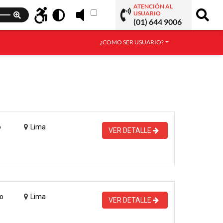
ATENCIÓN AL
USUARIO
(01) 644 9006
¿COMO SER USUARIO?
o
Lima
VER DETALLE
o
Lima
VER DETALLE