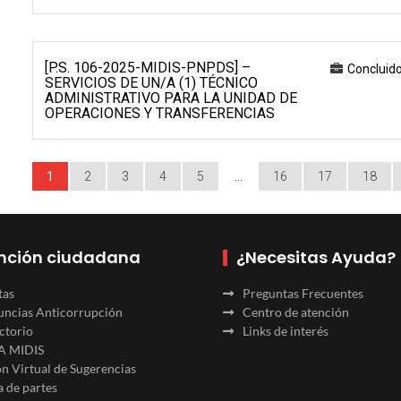
[P.S. 106-2025-MIDIS-PNPDS] –
Concluid
SERVICIOS DE UN/A (1) TÉCNICO
ADMINISTRATIVO PARA LA UNIDAD DE
OPERACIONES Y TRANSFERENCIAS
1
2
3
4
5
…
16
17
18
nción ciudadana
¿Necesitas Ayuda?
tas
Preguntas Frecuentes
ncias Anticorrupción
Centro de atención
ctorio
Links de interés
A MIDIS
n Virtual de Sugerencias
 de partes