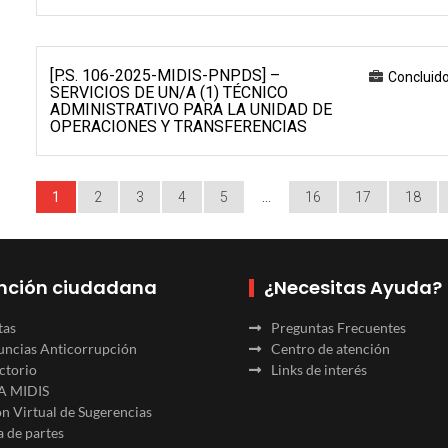
[P.S. 106-2025-MIDIS-PNPDS] –
Concluid
SERVICIOS DE UN/A (1) TÉCNICO
ADMINISTRATIVO PARA LA UNIDAD DE
OPERACIONES Y TRANSFERENCIAS
1
2
3
4
5
…
16
17
18
nción ciudadana
¿Necesitas Ayuda?
tas
Preguntas Frecuentes
ncias Anticorrupción
Centro de atención
ctorio
Links de interés
A MIDIS
n Virtual de Sugerencias
 de partes