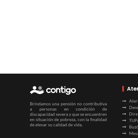
Ate
Aler
Brindamos una pensión no contributiva
Denu
a personas en condición de
Dire
discapacidad severa y que se encuentren
en situación de pobreza, con la finalidad
TUP
de elevar su calidad de vida.
Buzó
Mesa