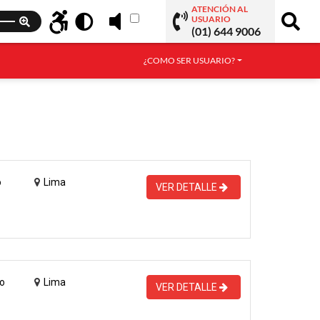
ATENCIÓN AL
USUARIO
(01) 644 9006
¿COMO SER USUARIO?
o
Lima
VER DETALLE
o
Lima
VER DETALLE