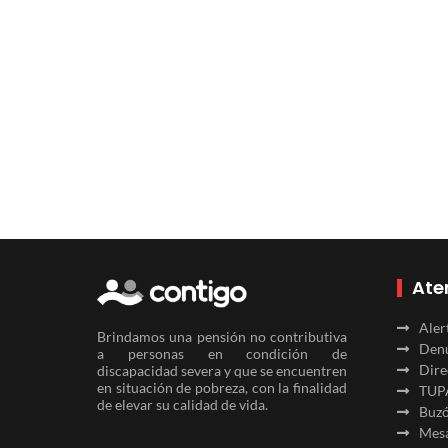
Ate
Aler
Brindamos una pensión no contributiva
Denu
a personas en condición de
Dire
discapacidad severa y que se encuentren
en situación de pobreza, con la finalidad
TUP
de elevar su calidad de vida.
Buzó
Mesa