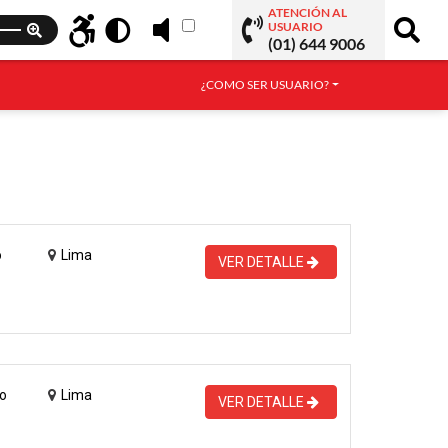
ATENCIÓN AL
USUARIO
(01) 644 9006
¿COMO SER USUARIO?
o
Lima
VER DETALLE
o
Lima
VER DETALLE