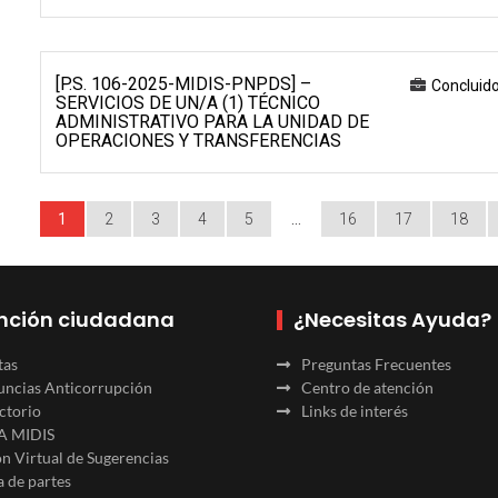
[P.S. 106-2025-MIDIS-PNPDS] –
Concluid
SERVICIOS DE UN/A (1) TÉCNICO
ADMINISTRATIVO PARA LA UNIDAD DE
OPERACIONES Y TRANSFERENCIAS
1
2
3
4
5
…
16
17
18
nción ciudadana
¿Necesitas Ayuda?
tas
Preguntas Frecuentes
ncias Anticorrupción
Centro de atención
ctorio
Links de interés
A MIDIS
n Virtual de Sugerencias
 de partes