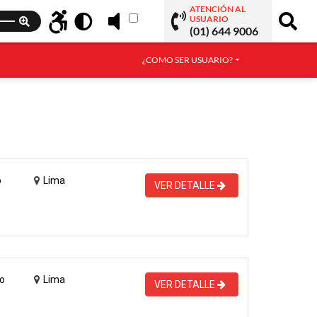
ATENCIÓN AL
USUARIO
(01) 644 9006
¿COMO SER USUARIO?
o
Lima
VER DETALLE
o
Lima
VER DETALLE