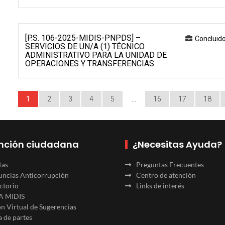
[P.S. 106-2025-MIDIS-PNPDS] –
Concluid
SERVICIOS DE UN/A (1) TÉCNICO
ADMINISTRATIVO PARA LA UNIDAD DE
OPERACIONES Y TRANSFERENCIAS
1
2
3
4
5
…
16
17
18
nción ciudadana
¿Necesitas Ayuda?
tas
Preguntas Frecuentes
ncias Anticorrupción
Centro de atención
ctorio
Links de interés
A MIDIS
n Virtual de Sugerencias
 de partes