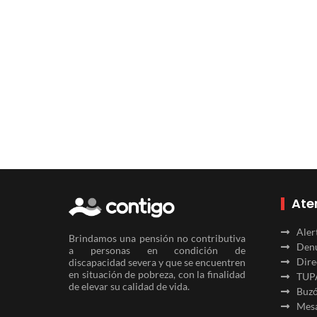
Ate
Aler
Brindamos una pensión no contributiva
Denu
a personas en condición de
Dire
discapacidad severa y que se encuentren
en situación de pobreza, con la finalidad
TUP
de elevar su calidad de vida.
Buzó
Mesa