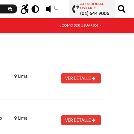
ATENCIÓN AL
USUARIO
(01) 644 9006
¿COMO SER USUARIO?
o
Lima
VER DETALLE
o
Lima
VER DETALLE