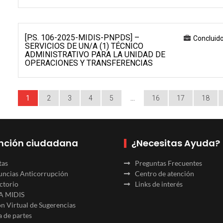
[P.S. 106-2025-MIDIS-PNPDS] –
Concluid
SERVICIOS DE UN/A (1) TÉCNICO
ADMINISTRATIVO PARA LA UNIDAD DE
OPERACIONES Y TRANSFERENCIAS
1
2
3
4
5
…
16
17
18
nción ciudadana
¿Necesitas Ayuda?
tas
Preguntas Frecuentes
ncias Anticorrupción
Centro de atención
ctorio
Links de interés
A MIDIS
n Virtual de Sugerencias
 de partes