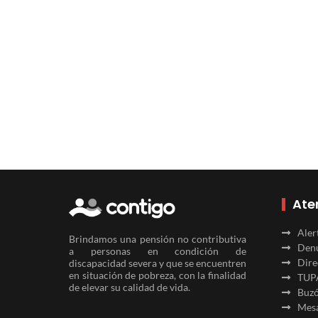
Ate
Aler
Brindamos una pensión no contributiva
Denu
a personas en condición de
Dire
discapacidad severa y que se encuentren
en situación de pobreza, con la finalidad
TUP
de elevar su calidad de vida.
Buzó
Mesa