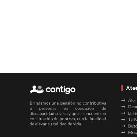
Ate
Aler
Brindamos una pensión no contributiva
Denu
a personas en condición de
Dire
discapacidad severa y que se encuentren
en situación de pobreza, con la finalidad
TUP
de elevar su calidad de vida.
Buzó
Mesa