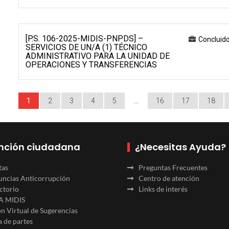
[P.S. 106-2025-MIDIS-PNPDS] –
Concluid
SERVICIOS DE UN/A (1) TÉCNICO
ADMINISTRATIVO PARA LA UNIDAD DE
OPERACIONES Y TRANSFERENCIAS
1
2
3
4
5
…
16
17
18
nción ciudadana
¿Necesitas Ayuda?
tas
Preguntas Frecuentes
ncias Anticorrupción
Centro de atención
ctorio
Links de interés
A MIDIS
n Virtual de Sugerencias
 de partes