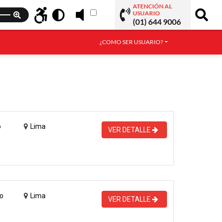
ATENCIÓN AL
USUARIO
(01) 644 9006
¿COMO SER USUARIO?
o
Lima
VER DETALLE
o
Lima
VER DETALLE