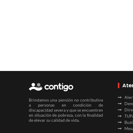
Ate
Aler
Brindamos una pensión no contributiva
Denu
a personas en condición de
Dire
discapacidad severa y que se encuentren
en situación de pobreza, con la finalidad
TUP
de elevar su calidad de vida.
Buzó
Mesa