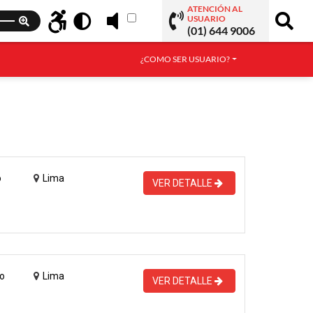
ATENCIÓN AL
USUARIO
(01) 644 9006
¿COMO SER USUARIO?
o
Lima
VER DETALLE
o
Lima
VER DETALLE