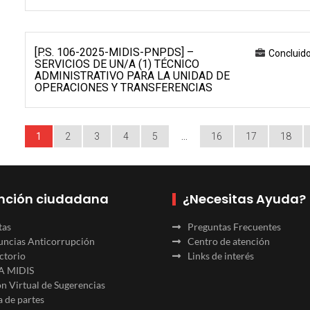
[P.S. 106-2025-MIDIS-PNPDS] –
Concluid
SERVICIOS DE UN/A (1) TÉCNICO
ADMINISTRATIVO PARA LA UNIDAD DE
OPERACIONES Y TRANSFERENCIAS
1
2
3
4
5
…
16
17
18
nción ciudadana
¿Necesitas Ayuda?
tas
Preguntas Frecuentes
ncias Anticorrupción
Centro de atención
ctorio
Links de interés
A MIDIS
n Virtual de Sugerencias
 de partes