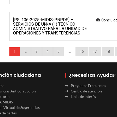
[P.S. 106-2025-MIDIS-PNPDS] –
Concluid
SERVICIOS DE UN/A (1) TÉCNICO
ADMINISTRATIVO PARA LA UNIDAD DE
OPERACIONES Y TRANSFERENCIAS
1
2
3
4
5
…
16
17
18
nción ciudadana
¿Necesitas Ayuda?
tas
Preguntas Frecuentes
ncias Anticorrupción
Centro de atención
ctorio
Links de interés
A MIDIS
n Virtual de Sugerencias
 de partes