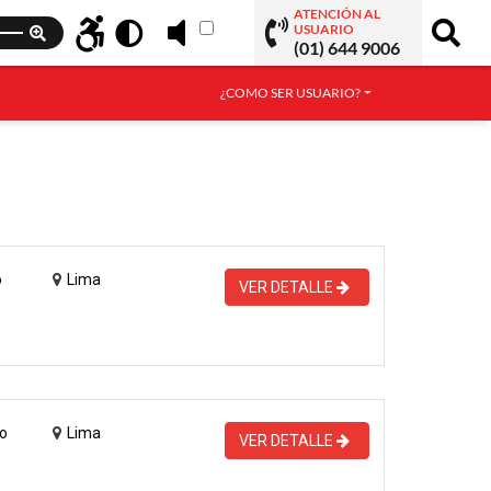
ATENCIÓN AL
USUARIO
(01) 644 9006
¿COMO SER USUARIO?
o
Lima
VER DETALLE
o
Lima
VER DETALLE