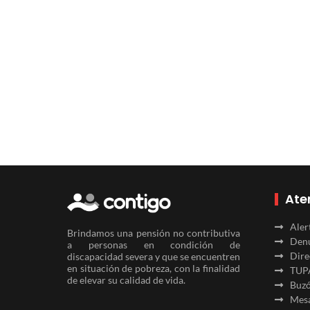
Ate
Aler
Brindamos una pensión no contributiva
Denu
a personas en condición de
Dire
discapacidad severa y que se encuentren
en situación de pobreza, con la finalidad
TUP
de elevar su calidad de vida.
Buzó
Mesa