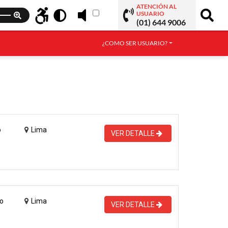
ATENCIÓN AL
USUARIO
(01) 644 9006
¿COMO SER USUARIO?
o
Lima
VER DETALLE
o
Lima
VER DETALLE