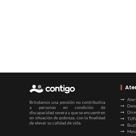
Ate
Aler
Brindamos una pensión no contributiva
Denu
a personas en condición de
Dire
discapacidad severa y que se encuentren
en situación de pobreza, con la finalidad
TUP
de elevar su calidad de vida.
Buzó
Mesa