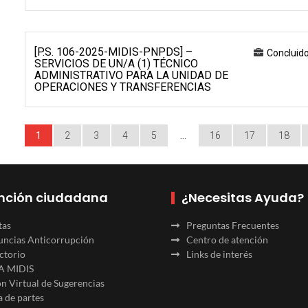
[P.S. 106-2025-MIDIS-PNPDS] –
Concluid
SERVICIOS DE UN/A (1) TÉCNICO
ADMINISTRATIVO PARA LA UNIDAD DE
OPERACIONES Y TRANSFERENCIAS
1
2
3
4
5
…
16
17
18
nción ciudadana
¿Necesitas Ayuda?
tas
Preguntas Frecuentes
ncias Anticorrupción
Centro de atención
ctorio
Links de interés
A MIDIS
n Virtual de Sugerencias
 de partes