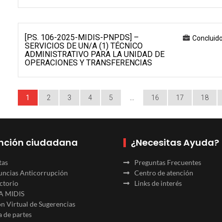
[P.S. 106-2025-MIDIS-PNPDS] –
Concluid
SERVICIOS DE UN/A (1) TÉCNICO
ADMINISTRATIVO PARA LA UNIDAD DE
OPERACIONES Y TRANSFERENCIAS
1
2
3
4
5
…
16
17
18
nción ciudadana
¿Necesitas Ayuda?
tas
Preguntas Frecuentes
ncias Anticorrupción
Centro de atención
ctorio
Links de interés
A MIDIS
n Virtual de Sugerencias
 de partes