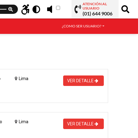
ATENCIÓN AL
USUARIO
(01) 644 9006
¿COMO SER USUARIO?
o
Lima
VER DETALLE
o
Lima
VER DETALLE