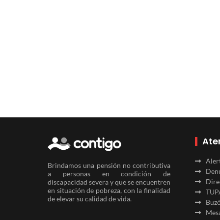
Ate
Aler
Brindamos una pensión no contributiva
Denu
a personas en condición de
Dire
discapacidad severa y que se encuentren
en situación de pobreza, con la finalidad
TUP
de elevar su calidad de vida.
Buzó
Mesa