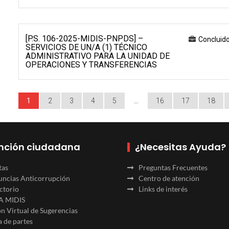
[P.S. 106-2025-MIDIS-PNPDS] –
Concluid
SERVICIOS DE UN/A (1) TÉCNICO
ADMINISTRATIVO PARA LA UNIDAD DE
OPERACIONES Y TRANSFERENCIAS
1
2
3
4
5
…
16
17
18
nción ciudadana
¿Necesitas Ayuda?
tas
Preguntas Frecuentes
ncias Anticorrupción
Centro de atención
ctorio
Links de interés
A MIDIS
n Virtual de Sugerencias
 de partes