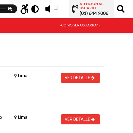
ATENCIÓN AL
USUARIO
(01) 644 9006
¿COMO SER USUARIO?
o
Lima
VER DETALLE
o
Lima
VER DETALLE