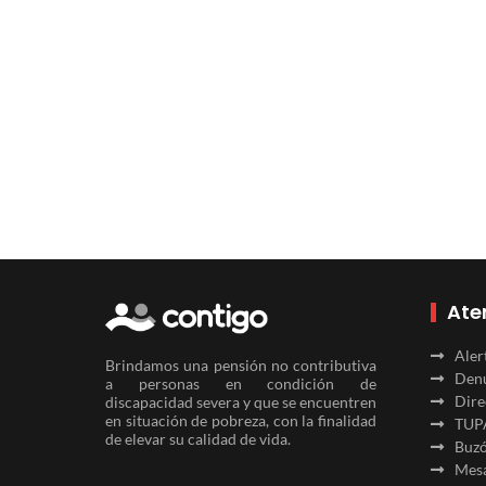
Ate
Aler
Brindamos una pensión no contributiva
Denu
a personas en condición de
Dire
discapacidad severa y que se encuentren
en situación de pobreza, con la finalidad
TUP
de elevar su calidad de vida.
Buzó
Mesa