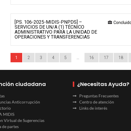
[P.S. 106-2025-MIDIS-PNPDS] –
Concluid
SERVICIOS DE UN/A (1) TÉCNICO
ADMINISTRATIVO PARA LA UNIDAD DE
OPERACIONES Y TRANSFERENCIAS
1
2
3
4
5
…
16
17
18
nción ciudadana
¿Necesitas Ayuda?
tas
Preguntas Frecuentes
ncias Anticorrupción
Centro de atención
ctorio
Links de interés
A MIDIS
n Virtual de Sugerencias
 de partes