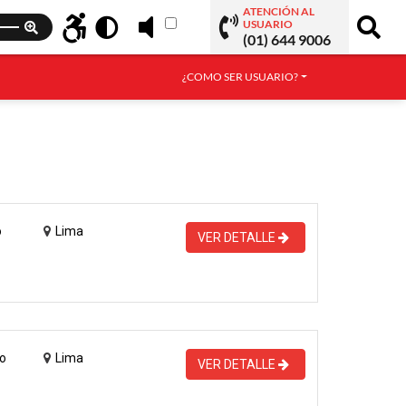
ATENCIÓN AL
USUARIO
(01) 644 9006
¿COMO SER USUARIO?
o
Lima
VER DETALLE
o
Lima
VER DETALLE