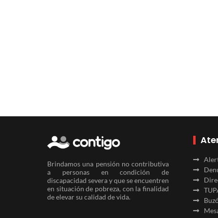
Ate
Aler
Brindamos una pensión no contributiva
Denu
a personas en condición de
Dire
discapacidad severa y que se encuentren
en situación de pobreza, con la finalidad
TUP
de elevar su calidad de vida.
Buzó
Mesa