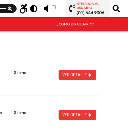
ATENCIÓN AL
USUARIO
(01) 644 9006
¿COMO SER USUARIO?
o
Lima
VER DETALLE
o
Lima
VER DETALLE