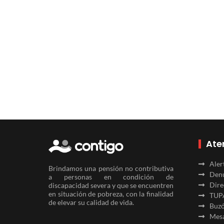
Ate
Aler
Brindamos una pensión no contributiva
Denu
a personas en condición de
Dire
discapacidad severa y que se encuentren
en situación de pobreza, con la finalidad
TUP
de elevar su calidad de vida.
Buzó
Mesa