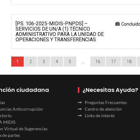
[P.S. 106-2025-MIDIS-PNPDS] –
Concluid
SERVICIOS DE UN/A (1) TÉCNICO
ADMINISTRATIVO PARA LA UNIDAD DE
OPERACIONES Y TRANSFERENCIAS
1
2
3
4
5
…
16
17
18
nción ciudadana
¿Necesitas Ayuda?
tas
Preguntas Frecuentes
ncias Anticorrupción
Centro de atención
ctorio
Links de interés
A MIDIS
n Virtual de Sugerencias
 de partes