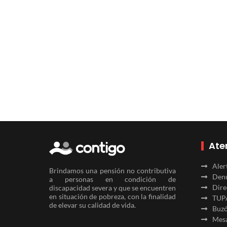
Ate
Aler
Brindamos una pensión no contributiva
Denu
a personas en condición de
Dire
discapacidad severa y que se encuentren
en situación de pobreza, con la finalidad
TUP
de elevar su calidad de vida.
Buzó
Mesa