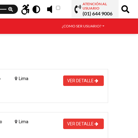
ATENCIÓN AL
USUARIO
(01) 644 9006
¿COMO SER USUARIO?
o
Lima
VER DETALLE
o
Lima
VER DETALLE