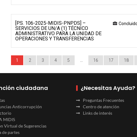
[P.S. 106-2025-MIDIS-PNPDS] –
Concluid
SERVICIOS DE UN/A (1) TÉCNICO
ADMINISTRATIVO PARA LA UNIDAD DE
OPERACIONES Y TRANSFERENCIAS
1
2
3
4
5
…
16
17
18
nción ciudadana
¿Necesitas Ayuda?
tas
Preguntas Frecuentes
ncias Anticorrupción
Centro de atención
ctorio
Links de interés
A MIDIS
n Virtual de Sugerencias
 de partes