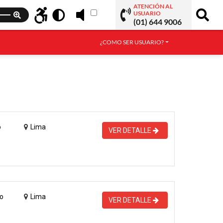
ATENCIÓN AL
USUARIO
(01) 644 9006
¿COMO SER USUARIO?
o
Lima
VER DETALLE
o
Lima
VER DETALLE