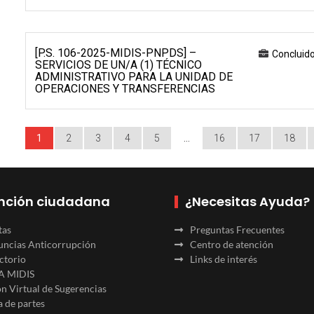
[P.S. 106-2025-MIDIS-PNPDS] –
Concluid
SERVICIOS DE UN/A (1) TÉCNICO
ADMINISTRATIVO PARA LA UNIDAD DE
OPERACIONES Y TRANSFERENCIAS
1
2
3
4
5
…
16
17
18
nción ciudadana
¿Necesitas Ayuda?
tas
Preguntas Frecuentes
ncias Anticorrupción
Centro de atención
ctorio
Links de interés
A MIDIS
n Virtual de Sugerencias
 de partes