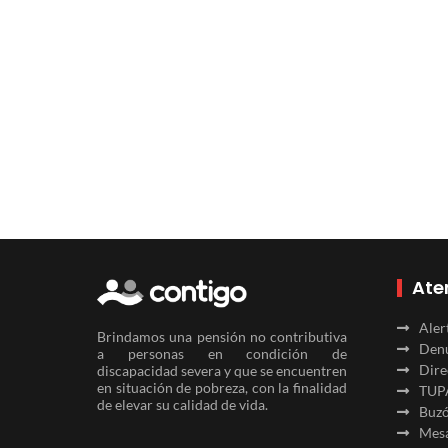
Ate
Aler
Brindamos una pensión no contributiva
Denu
a personas en condición de
Dire
discapacidad severa y que se encuentren
en situación de pobreza, con la finalidad
TUP
de elevar su calidad de vida.
Buzó
Mesa