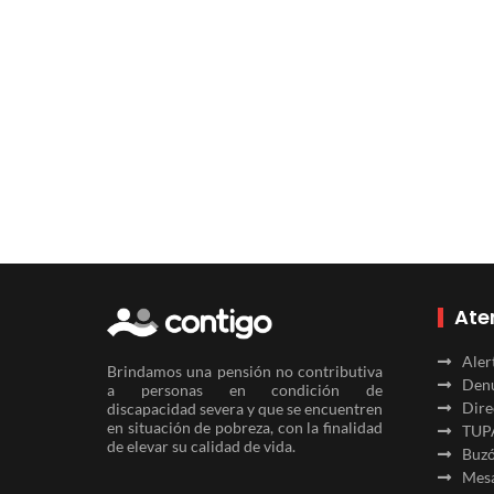
Ate
Aler
Brindamos una pensión no contributiva
Denu
a personas en condición de
Dire
discapacidad severa y que se encuentren
en situación de pobreza, con la finalidad
TUP
de elevar su calidad de vida.
Buzó
Mesa