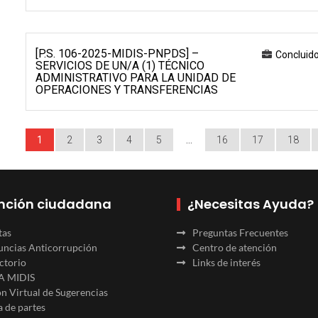
[P.S. 106-2025-MIDIS-PNPDS] –
Concluid
SERVICIOS DE UN/A (1) TÉCNICO
ADMINISTRATIVO PARA LA UNIDAD DE
OPERACIONES Y TRANSFERENCIAS
1
2
3
4
5
…
16
17
18
nción ciudadana
¿Necesitas Ayuda?
tas
Preguntas Frecuentes
ncias Anticorrupción
Centro de atención
ctorio
Links de interés
A MIDIS
n Virtual de Sugerencias
 de partes