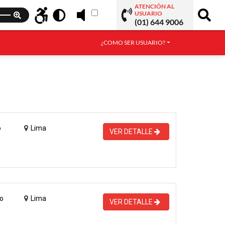
ATENCIÓN AL
USUARIO
(01) 644 9006
¿COMO SER USUARIO?
o
Lima
VER DETALLE
o
Lima
VER DETALLE