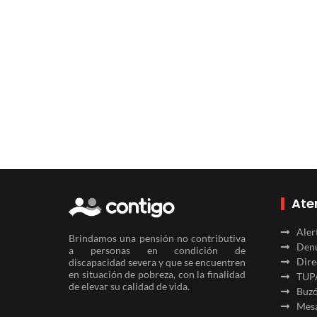
Ate
Aler
Brindamos una pensión no contributiva
Denu
a personas en condición de
Dire
discapacidad severa y que se encuentren
en situación de pobreza, con la finalidad
TUP
de elevar su calidad de vida.
Buzó
Mesa