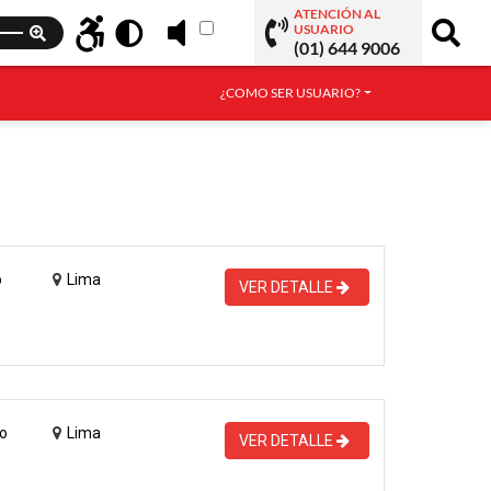
ATENCIÓN AL
USUARIO
(01) 644 9006
¿COMO SER USUARIO?
o
Lima
VER DETALLE
o
Lima
VER DETALLE