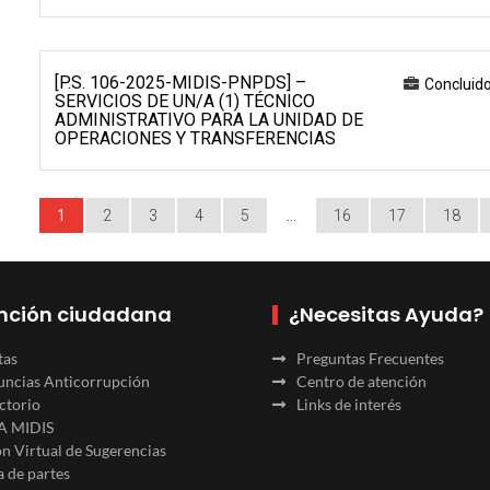
[P.S. 106-2025-MIDIS-PNPDS] –
Concluid
SERVICIOS DE UN/A (1) TÉCNICO
ADMINISTRATIVO PARA LA UNIDAD DE
OPERACIONES Y TRANSFERENCIAS
1
2
3
4
5
…
16
17
18
nción ciudadana
¿Necesitas Ayuda?
tas
Preguntas Frecuentes
ncias Anticorrupción
Centro de atención
ctorio
Links de interés
A MIDIS
n Virtual de Sugerencias
 de partes