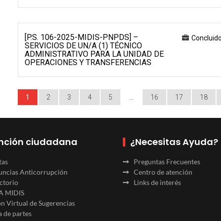
[P.S. 106-2025-MIDIS-PNPDS] –
Concluid
SERVICIOS DE UN/A (1) TÉCNICO
ADMINISTRATIVO PARA LA UNIDAD DE
OPERACIONES Y TRANSFERENCIAS
1
2
3
4
5
…
16
17
18
nción ciudadana
¿Necesitas Ayuda?
tas
Preguntas Frecuentes
ncias Anticorrupción
Centro de atención
ctorio
Links de interés
A MIDIS
n Virtual de Sugerencias
 de partes