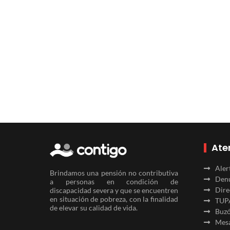
Ate
Aler
Brindamos una pensión no contributiva
Denu
a personas en condición de
Dire
discapacidad severa y que se encuentren
en situación de pobreza, con la finalidad
TUP
de elevar su calidad de vida.
Buzó
Mesa