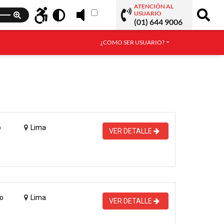
ATENCIÓN AL
USUARIO
(01) 644 9006
¿COMO SER USUARIO?
o
Lima
VER DETALLE
o
Lima
VER DETALLE