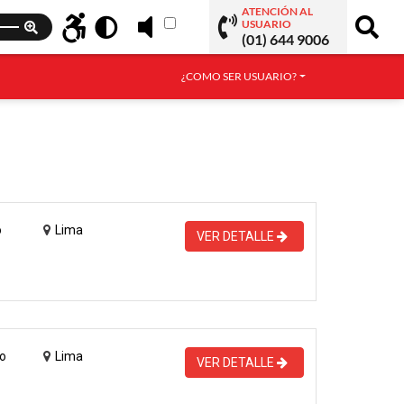
ATENCIÓN AL
USUARIO
(01) 644 9006
¿COMO SER USUARIO?
o
Lima
VER DETALLE
o
Lima
VER DETALLE