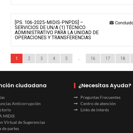
[P.S. 106-2025-MIDIS-PNPDS] –
Concluid
SERVICIOS DE UN/A (1) TÉCNICO
ADMINISTRATIVO PARA LA UNIDAD DE
OPERACIONES Y TRANSFERENCIAS
1
2
3
4
5
…
16
17
18
nción ciudadana
¿Necesitas Ayuda?
tas
Preguntas Frecuentes
ncias Anticorrupción
Centro de atención
ctorio
Links de interés
A MIDIS
n Virtual de Sugerencias
 de partes