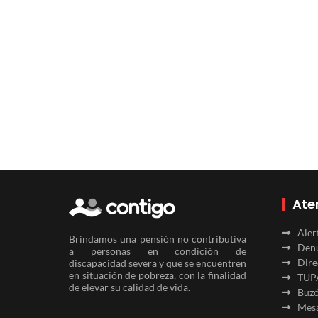
Ate
Aler
Brindamos una pensión no contributiva
Denu
a personas en condición de
Dire
discapacidad severa y que se encuentren
en situación de pobreza, con la finalidad
TUP
de elevar su calidad de vida.
Buzó
Mesa