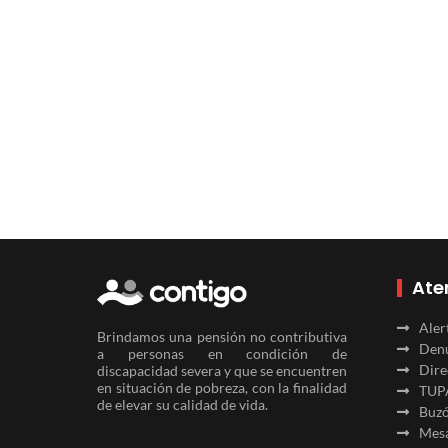
Ate
Aler
Brindamos una pensión no contributiva
Denu
a personas en condición de
Dire
discapacidad severa y que se encuentren
en situación de pobreza, con la finalidad
TUP
de elevar su calidad de vida.
Buzó
Mesa