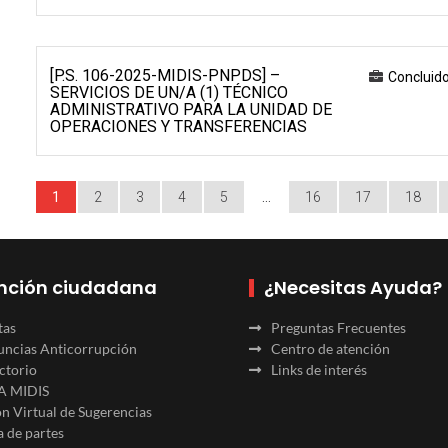
[P.S. 106-2025-MIDIS-PNPDS] –
Concluid
SERVICIOS DE UN/A (1) TÉCNICO
ADMINISTRATIVO PARA LA UNIDAD DE
OPERACIONES Y TRANSFERENCIAS
1
2
3
4
5
…
16
17
18
nción ciudadana
¿Necesitas Ayuda?
tas
Preguntas Frecuentes
ncias Anticorrupción
Centro de atención
ctorio
Links de interés
A MIDIS
n Virtual de Sugerencias
 de partes