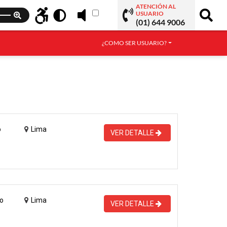
ATENCIÓN AL
USUARIO
(01) 644 9006
¿COMO SER USUARIO?
o
Lima
VER DETALLE
o
Lima
VER DETALLE