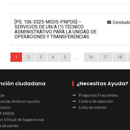
[P.S. 106-2025-MIDIS-PNPDS] –
Concluid
SERVICIOS DE UN/A (1) TÉCNICO
ADMINISTRATIVO PARA LA UNIDAD DE
OPERACIONES Y TRANSFERENCIAS
1
2
3
4
5
…
16
17
18
nción ciudadana
¿Necesitas Ayuda?
tas
Preguntas Frecuentes
ncias Anticorrupción
Centro de atención
ctorio
Links de interés
A MIDIS
n Virtual de Sugerencias
 de partes