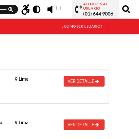
ATENCIÓN AL
USUARIO
(01) 644 9006
¿COMO SER USUARIO?
o
Lima
VER DETALLE
o
Lima
VER DETALLE