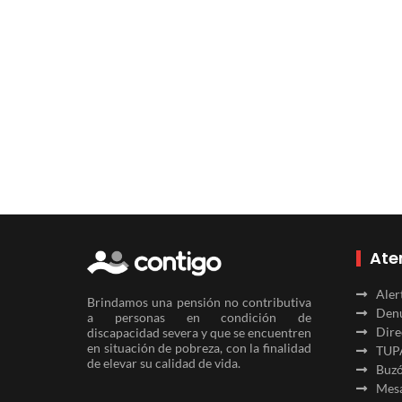
Ate
Aler
Brindamos una pensión no contributiva
Denu
a personas en condición de
Dire
discapacidad severa y que se encuentren
en situación de pobreza, con la finalidad
TUP
de elevar su calidad de vida.
Buzó
Mesa