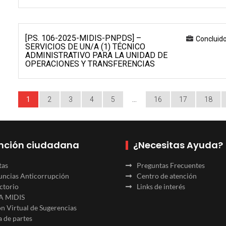
[P.S. 106-2025-MIDIS-PNPDS] –
Concluid
SERVICIOS DE UN/A (1) TÉCNICO
ADMINISTRATIVO PARA LA UNIDAD DE
OPERACIONES Y TRANSFERENCIAS
1
2
3
4
5
…
16
17
18
nción ciudadana
¿Necesitas Ayuda?
tas
Preguntas Frecuentes
ncias Anticorrupción
Centro de atención
ctorio
Links de interés
A MIDIS
n Virtual de Sugerencias
 de partes