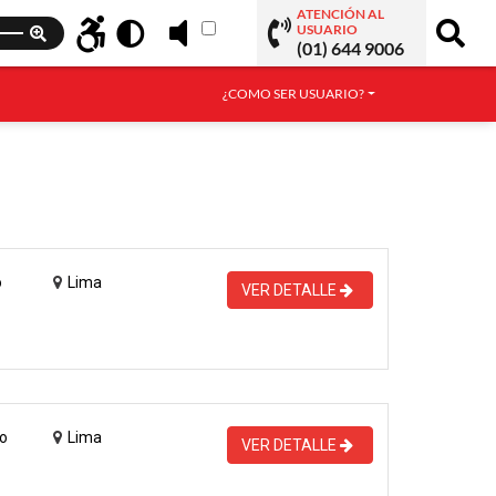
ATENCIÓN AL
USUARIO
(01) 644 9006
¿COMO SER USUARIO?
o
Lima
VER DETALLE
o
Lima
VER DETALLE