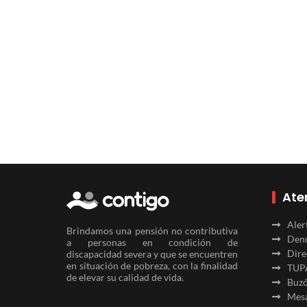
Ate
Aler
Brindamos una pensión no contributiva
Denu
a personas en condición de
Dire
discapacidad severa y que se encuentren
en situación de pobreza, con la finalidad
TUP
de elevar su calidad de vida.
Buzó
Mesa