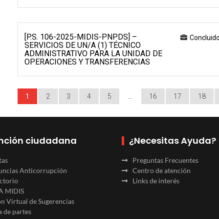
[P.S. 106-2025-MIDIS-PNPDS] –
Concluid
SERVICIOS DE UN/A (1) TÉCNICO
ADMINISTRATIVO PARA LA UNIDAD DE
OPERACIONES Y TRANSFERENCIAS
1
2
3
4
5
…
16
17
18
nción ciudadana
¿Necesitas Ayuda?
tas
Preguntas Frecuentes
ncias Anticorrupción
Centro de atención
ctorio
Links de interés
A MIDIS
n Virtual de Sugerencias
 de partes