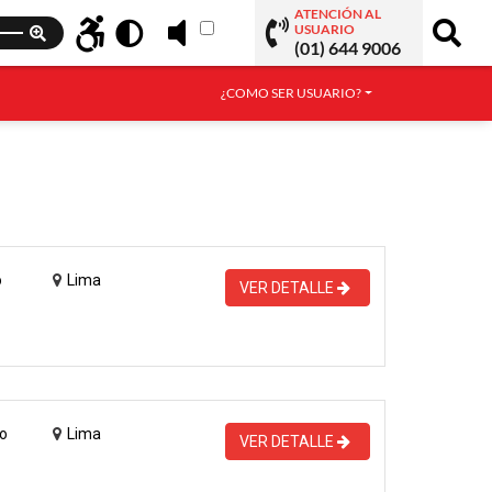
ATENCIÓN AL
USUARIO
(01) 644 9006
¿COMO SER USUARIO?
o
Lima
VER DETALLE
o
Lima
VER DETALLE