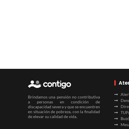
Ate
Aler
Brindamos una pensión no contributiva
Denu
a personas en condición de
Dire
discapacidad severa y que se encuentren
en situación de pobreza, con la finalidad
TUP
de elevar su calidad de vida.
Buzó
Mesa