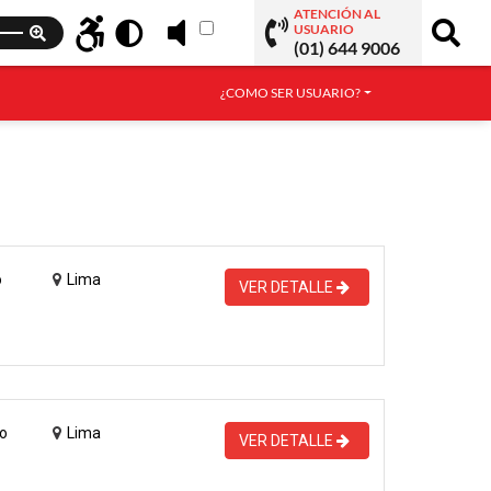
ATENCIÓN AL
USUARIO
(01) 644 9006
¿COMO SER USUARIO?
o
Lima
VER DETALLE
o
Lima
VER DETALLE