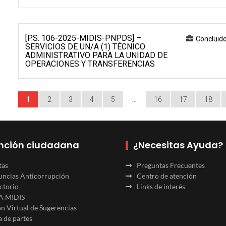
[P.S. 106-2025-MIDIS-PNPDS] –
Concluid
SERVICIOS DE UN/A (1) TÉCNICO
ADMINISTRATIVO PARA LA UNIDAD DE
OPERACIONES Y TRANSFERENCIAS
1
2
3
4
5
…
16
17
18
nción ciudadana
¿Necesitas Ayuda?
tas
Preguntas Frecuentes
ncias Anticorrupción
Centro de atención
ctorio
Links de interés
A MIDIS
n Virtual de Sugerencias
 de partes