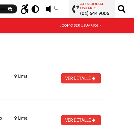
ATENCIÓN AL
USUARIO
(01) 644 9006
¿COMO SER USUARIO?
o
Lima
VER DETALLE
o
Lima
VER DETALLE