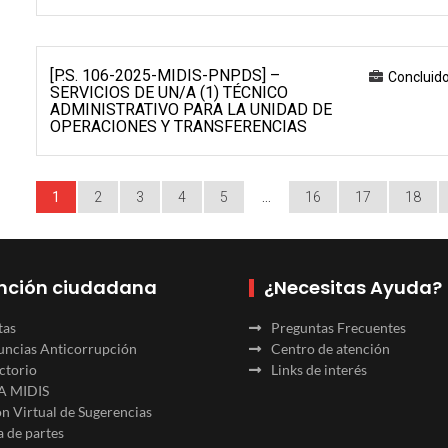
[P.S. 106-2025-MIDIS-PNPDS] –
Concluid
SERVICIOS DE UN/A (1) TÉCNICO
ADMINISTRATIVO PARA LA UNIDAD DE
OPERACIONES Y TRANSFERENCIAS
1
2
3
4
5
…
16
17
18
nción ciudadana
¿Necesitas Ayuda?
tas
Preguntas Frecuentes
ncias Anticorrupción
Centro de atención
ctorio
Links de interés
A MIDIS
n Virtual de Sugerencias
 de partes