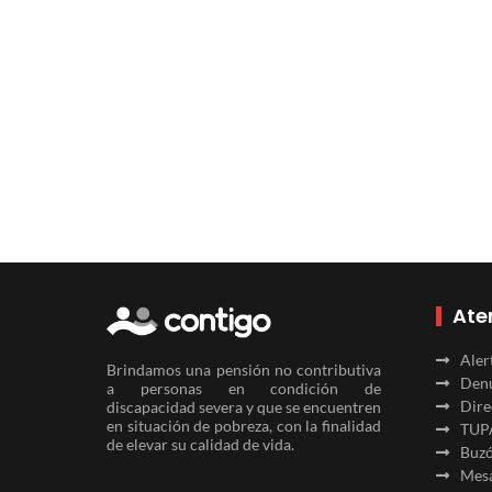
Ate
Aler
Brindamos una pensión no contributiva
Denu
a personas en condición de
Dire
discapacidad severa y que se encuentren
en situación de pobreza, con la finalidad
TUP
de elevar su calidad de vida.
Buzó
Mesa