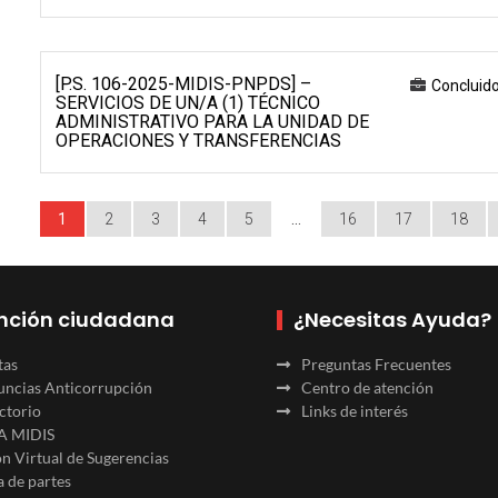
[P.S. 106-2025-MIDIS-PNPDS] –
Concluid
SERVICIOS DE UN/A (1) TÉCNICO
ADMINISTRATIVO PARA LA UNIDAD DE
OPERACIONES Y TRANSFERENCIAS
1
2
3
4
5
…
16
17
18
nción ciudadana
¿Necesitas Ayuda?
tas
Preguntas Frecuentes
ncias Anticorrupción
Centro de atención
ctorio
Links de interés
A MIDIS
n Virtual de Sugerencias
 de partes