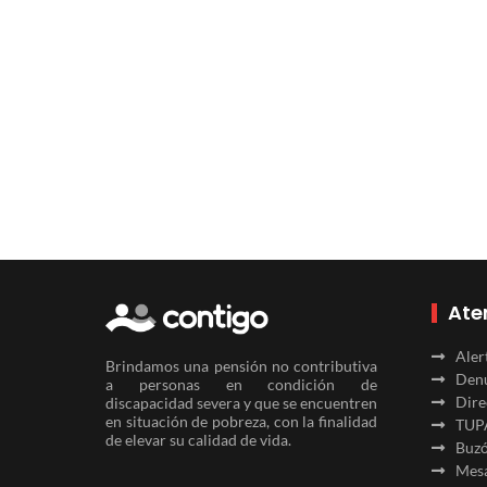
Ate
Aler
Brindamos una pensión no contributiva
Denu
a personas en condición de
Dire
discapacidad severa y que se encuentren
en situación de pobreza, con la finalidad
TUP
de elevar su calidad de vida.
Buzó
Mesa