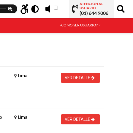
ATENCIÓN AL
USUARIO
(01) 644 9006
¿COMO SER USUARIO?
o
Lima
VER DETALLE
o
Lima
VER DETALLE